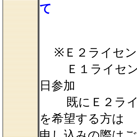
て
※Ｅ２ライセ
Ｅ１ライセンス
日参加
既にＥ２ライセ
を希望する方は 
申し込みの際はご