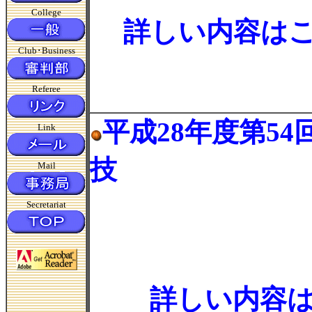
College
詳しい内容は
Club･Business
Referee
平成28年度第5
Link
技
Mail
Secretariat
詳しい内容